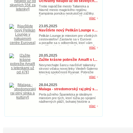
Úchvatný Neapol už od skvelých 55€ za letenky!
dobrodružstvo na Korfu.
Tretie najväčšie mesto Talianska a
hlavné mesto magického regiónu
Kampánia ponúka neskutočné zážitky.
Toto gastronomické nebo môžete
viac
navštíviť s akciovými spiatočnými
letenkami už od 55€. Doprajte si
23.05.2025
taliansku idylku s nádherným morom už
Navštívte nový Pelikán Lounge v nákupnom centre Eurovea
teraz.
Pelikán Lounge je miestom pre všetkých
cestovateľov! Zastavte sa v Eurovei
a poraďte sa s odborníkmi, ktorí vám
pomôžu objaviť nové možnosti pre vaše
viac
ďalšie cestovateľské dobrodružstvo.
20.05.2025
Zažite krásne pobrežie Amalfi s letenkami už od 47€
Nevynechajte šancu navštíviť taliansky
skvost vďaka novej linky Viedeň-Salerno
leteckej spoločnosti Ryanair. Pobrežie
Amalfi ponúka dokonalú dovolenke s
viac
magickou prírodou, pozoruhodnými
pamiatkami a kultúrou. Kúpte si akciové
28.04.2025
letenky v hodnote 47€ teraz a doprajte si
Malaga - stredomorský raj plný slnka a kultúry!
idylický letný oddych.
Perla južného Španielska je ideálnym
miestom pre tých, ktorí túžia po spojení
nádherných pláží, bohatej histórie a
pravej andalúzskej atmosféry. Toto
viac
slnečné mesto, ktoré je zároveň
rodiskom slávneho Pabla Picassa,
ponúka niečo pre každého – od
vášnivých milovníkov umenia až po
tých, ktorí túžia len relaxovať pri šume
mora. Akciové letenky sú momentálne už
od skvelých 59€.