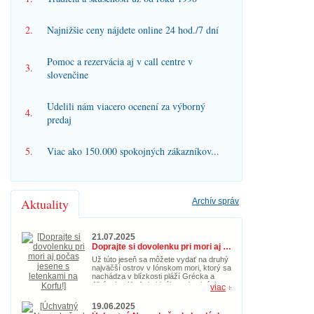
2.
Najnižšie ceny nájdete online 24 hod./7 dní
Pomoc a rezervácia aj v call centre v
3.
slovenčine
Udelili nám viacero ocenení za výborný
4.
predaj
5.
Viac ako 150.000 spokojných zákazníkov...
Aktuality
Archív správ
21.07.2025
Doprajte si dovolenku pri mori aj počas jesene s letenkami na Korfu!
Už túto jeseň sa môžete vydať na druhý
najväčší ostrov v Iónskom mori, ktorý sa
nachádza v blízkosti pláží Grécka a
Albánska. Korfu je ideálnou destináciou
viac
nielen na leto, ale aj počas jesene. So
zľavnenými letenkami za cenu od 39€ si
19.06.2025
nenechajte ujsť príležitosť zažiť