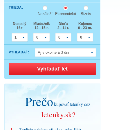
down
Press
arrow
TRIEDA
:
the
key
down
to
Nezáleží
Ekonomická
Biznis
arrow
interact
key
with
Dospelý
Mládežník
Dieťa
Kojenec
to
the
16+
12 - 15 r.
2 - 11 r.
0 - 23 m.
interact
calendar
with
and
the
select
1
0
0
0
calendar
a
and
date.
select
Press
VYHĽADAŤ
:
Aj v okolité ± 3 dni
a
the
date.
question
Press
mark
the
key
Vyhľadať let
question
to
mark
get
key
the
to
keyboard
get
shortcuts
the
for
keyboard
changing
Prečo
shortcuts
dates.
for
kupovať letenky cez
changing
dates.
letenky.sk?
1.
Tradícia a skúsenosti už od roku 1998