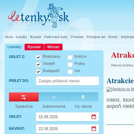
Akcie - Letenky
Ryanair
Parkovacie karty
Poistenie
Prenájom áut
Hotely
Inšpirujt
Letenky
Ryanair
Wizzair
Atrak
Bratislava
Košice
ODLET Z
:
Viedeň
Praha
Hlavná stránka
Budapešť
Iné
Atrakcie
PRÍLET DO
:
miest, ktor
aspoň niekt
Spiatočná
Jednosmerná
Iný návrat
ODLET
:
Press
NÁVRAT
:
the